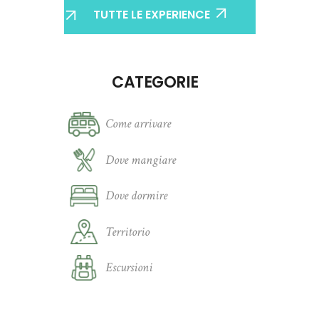
TUTTE LE EXPERIENCE
CATEGORIE
Come arrivare
Dove mangiare
Dove dormire
Territorio
Escursioni