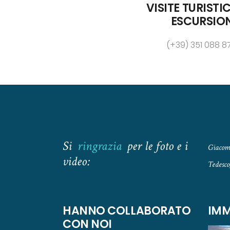
VISITE TURISTI
ESCURSIO
(+39) 351 088 8
Si
ringrazia
per le foto e i
Giacomo
video:
Tedesco
HANNO COLLABORATO
IMM
CON NOI