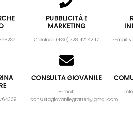
ERCHE
PUBBLICITÀ E
R
IO
MARKETING
IN
 8682321
Cellulare: (+39) 328 4224247
E-mail: 
RINA
CONSULTA GIOVANILE
COMUN
RE
E-mail:
Tele
 3764369
consultagiovanilegratteri@gmail.com