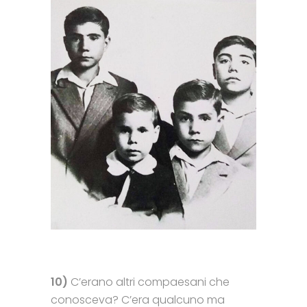
10)
C’erano altri compaesani che
conosceva? C’era qualcuno ma