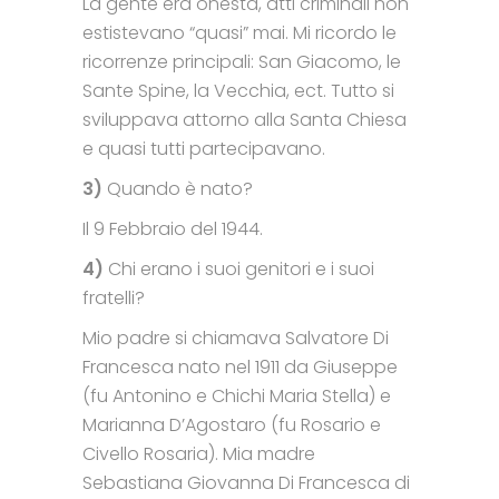
La gente era onesta, atti criminali non
estistevano “quasi” mai. Mi ricordo le
ricorrenze principali: San Giacomo, le
Sante Spine, la Vecchia, ect. Tutto si
sviluppava attorno alla Santa Chiesa
e quasi tutti partecipavano.
3)
Quando è nato?
Il 9 Febbraio del 1944.
4)
Chi erano i suoi genitori e i suoi
fratelli?
Mio padre si chiamava Salvatore Di
Francesca nato nel 1911 da Giuseppe
(fu Antonino e Chichi Maria Stella) e
Marianna D’Agostaro (fu Rosario e
Civello Rosaria). Mia madre
Sebastiana Giovanna Di Francesca di