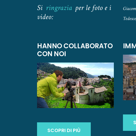
Si
ringrazia
per le foto e i
Giacomo
video:
Tedesco
HANNO COLLABORATO
IMM
CON NOI
S
SCOPRI DI PIÙ