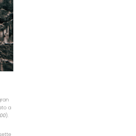
gran
ato a
100
).
sette