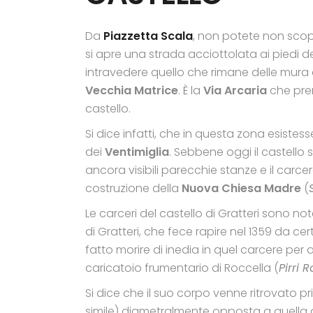
Da
Piazzetta Scala
, non potete non scop
si apre una strada acciottolata ai piedi de
intravedere quello che rimane delle mura de
Vecchia Matrice
. È la
Via Arcaria
che pren
castello.
Si dice infatti, che in questa zona esistes
dei
Ventimiglia
. Sebbene oggi il castello 
ancora visibili parecchie stanze e il carcere
costruzione della
Nuova Chiesa Madre
(
Le carceri del castello di Gratteri sono no
di Gratteri, che fece rapire nel 1359 da cer
fatto morire di inedia in quel carcere per 
caricatoio frumentario di Roccella (
Pirri 
Si dice che il suo corpo venne ritrovato pri
simile) diametralmente opposta a quella 