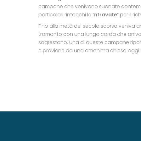
campane che venivano suonate contempor
particolari rintocchi le “
ntravate
” per il ri
Fino alla metà del secolo scorso veniva 
tramonto con una lunga corda che arrivava
sagrestano. Una di queste campane riporta
e proviene da una omonima chiesa oggi n