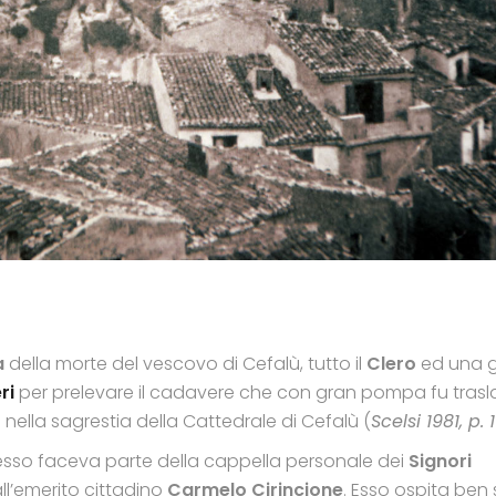
a
della morte del vescovo di Cefalù, tutto il
Clero
ed una 
ri
per prelevare il cadavere che con gran pompa fu trasl
 nella sagrestia della Cattedrale di Cefalù (
Scelsi 1981, p. 
 esso faceva parte della cappella personale dei
Signori
ll’emerito cittadino
Carmelo Cirincione
. Esso ospita ben 