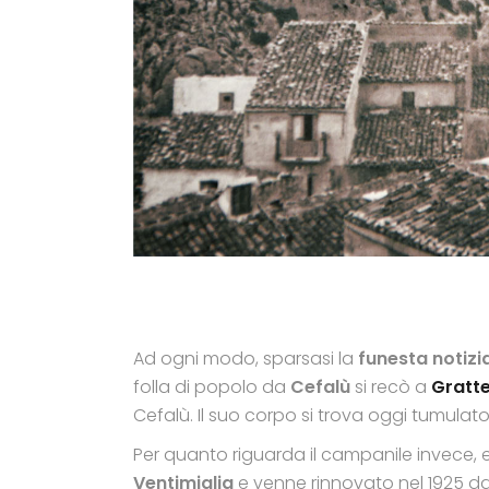
Ad ogni modo, sparsasi la
funesta notizi
folla di popolo da
Cefalù
si recò a
Gratte
Cefalù. Il suo corpo si trova oggi tumulato
Per quanto riguarda il campanile invece,
Ventimiglia
e venne rinnovato nel 1925 da