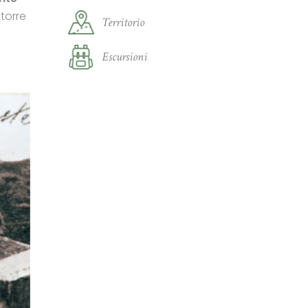
 torre
Territorio
Escursioni