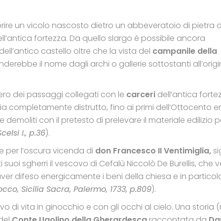
rire un vicolo nascosto dietro un abbeveratoio di pietra
ll’antica fortezza. Da quello slargo è possibile ancora
ll’antico castello oltre che la vista del
campanile della
derebbe il nome dagli archi o gallerie sottostanti all’origi
sero dei passaggi collegati con le
carceri
dell’antica forte
sia completamente distrutto, fino ai primi dell’Ottocento 
 demoliti con il pretesto di prelevare il materiale edilizio p
Scelsi I., p.36
).
te per l’oscura vicenda di
don Francesco II Ventimiglia,
s
ti suoi sgherri il vescovo di Cefalù Niccolò De Burellis, che
aver difeso energicamente i beni della chiesa e in particola
Rocco, Sicilia Sacra, Palermo, 1733, p.809
).
vo di vita in ginocchio e con gli occhi al cielo. Una storia 
del
Conte Ugolino della Gherardesca
raccontata da
Da