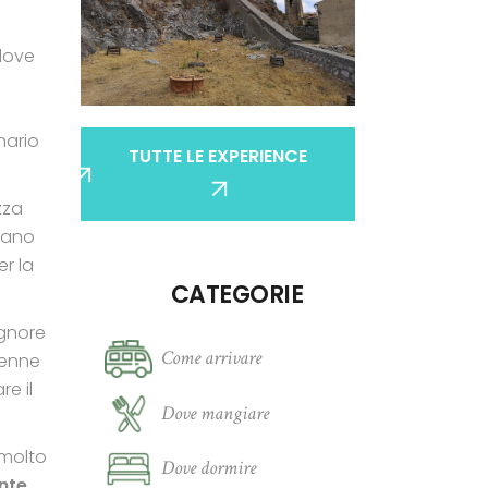
 dove
nario
TUTTE LE EXPERIENCE
zza
erano
er la
CATEGORIE
ignore
Come arrivare
 venne
re il
Dove mangiare
(molto
Dove dormire
nte