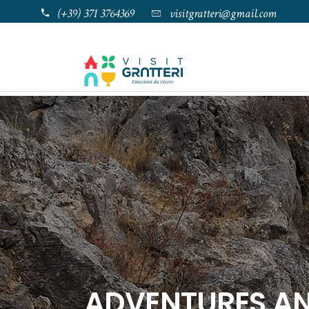
(+39) 371 3764369
visitgratteri@gmail.com
ADVENTURES AN