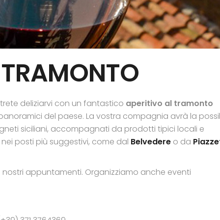
L TRAMONTO
otrete deliziarvi con un fantastico
aperitivo al tramonto
iù panoramici del paese. La vostra compagnia
avrà la possib
igneti siciliani, accompagnati da prodotti tipici locali e
nei posti più suggestivi, come dal
Belvedere
o da
Piazze
ei nostri appuntamenti. Organizziamo anche eventi