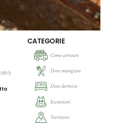
CATEGORIE
Come arrivare
Dove mangiare
ilità
Dove dormire
tta
Escursioni
Territorio