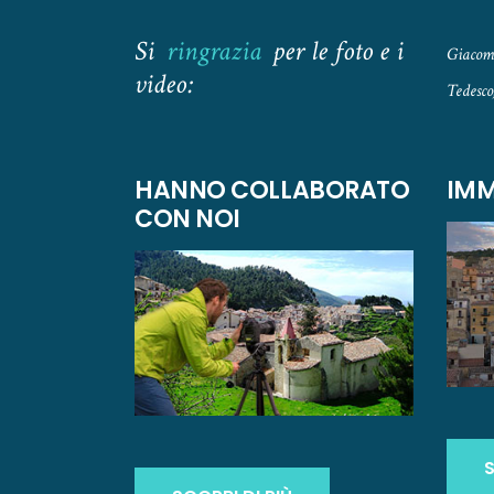
Si
ringrazia
per le foto e i
Giacomo
video:
Tedesco
HANNO COLLABORATO
IMM
CON NOI
S