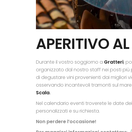
APERITIVO A
Durante il vostro soggiorno a
Gratteri
, p
organizzato dal nostro staff nei posti p
di degustare vini provenienti dai migliori v
osservando incantevoli tramonti sul mare 
Scala
.
Nel calendario eventi troverete le date d
personalizzati e su richiesta.
Non perdere l’occasione!