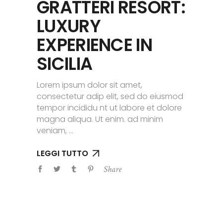
GRATTERI RESORT:
LUXURY
EXPERIENCE IN
SICILIA
Lorem ipsum dolor sit amet,
consectetur adip elit, sed do eiusmod
tempor incididu nt ut labore et dolore
magna aliqua. Ut enim. ad minim
veniam,
LEGGI TUTTO
Share