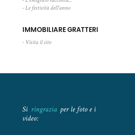
- L'emigrato racconta...
- Le festività dell'anno
IMMOBILIARE GRATTERI
- Visita il sito
Si
ringrazia
per le foto e i
video: