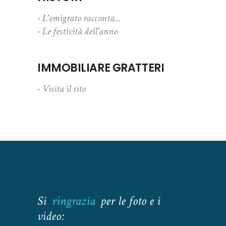
- L'emigrato racconta...
- Le festività dell'anno
IMMOBILIARE GRATTERI
- Visita il sito
Si
ringrazia
per le foto e i
video: