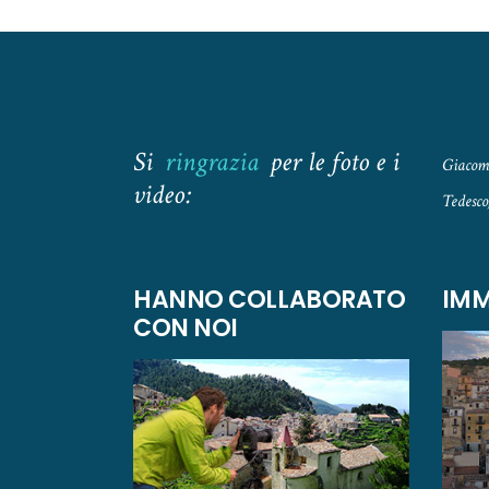
Si
ringrazia
per le foto e i
Giacomo
video:
Tedesco
HANNO COLLABORATO
IMM
CON NOI