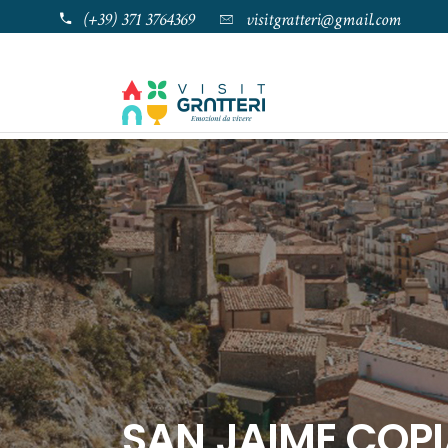
(+39) 371 3764369
visitgratteri@gmail.com
SAN JAIME COP