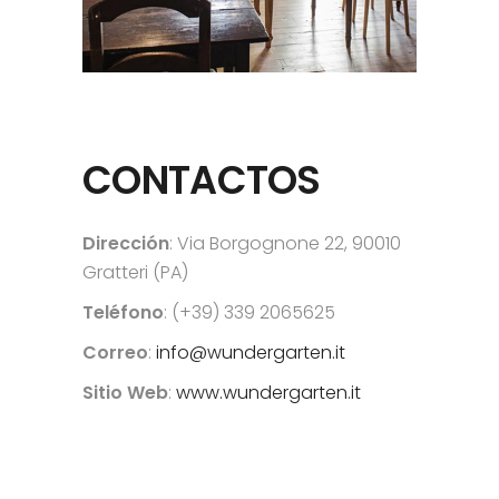
CONTACTOS
Dirección
: Via Borgognone 22, 90010
Gratteri (PA)
Teléfono
: (+39) 339 2065625
Correo
:
info@wundergarten.it
Sitio Web
:
www.wundergarten.it