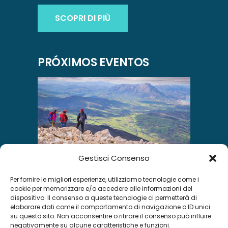
SCOPRI DI PIÙ
PRÓXIMOS EVENTOS
Gestisci Consenso
Per fornire le migliori esperienze, utilizziamo tecnologie come i
INSTAGRAM
cookie per memorizzare e/o accedere alle informazioni del
dispositivo. Il consenso a queste tecnologie ci permetterà di
elaborare dati come il comportamento di navigazione o ID unici
su questo sito. Non acconsentire o ritirare il consenso può influire
negativamente su alcune caratteristiche e funzioni.
Segui su Instagram