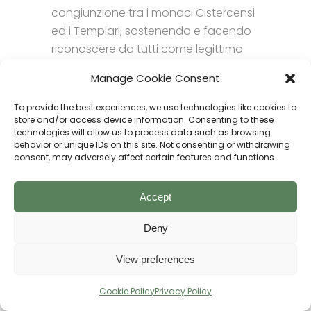
congiunzione tra i monaci Cistercensi
ed i Templari, sostenendo e facendo
riconoscere da tutti come legittimo
successore di Pietro, papa Innocenzo,
Manage Cookie Consent
al quale era stato contrapposto
Anacleto, appoggiato invece da
To provide the best experiences, we use technologies like cookies to
Ruggero II d’Altavilla.
store and/or access device information. Consenting to these
technologies will allow us to process data such as browsing
Il 22 di luglio dello stesso anno, il
behavior or unique IDs on this site. Not consenting or withdrawing
consent, may adversely affect certain features and functions.
pontefice – dopo essere caduto
prigioniero in un agguato e condotto
Accept
nel castello di Galluccio – riconobbe
ufficialmente Ruggero come re di
Deny
Sicilia, duca di Puglia e Calabria
(
Vedasi CARDINI FRANCO,
View preferences
MONTESANO MARINA, op. cit.
). E fu
proprio in quegli anni – in uno
Cookie Policy
Privacy Policy
scenario di pace da ricostruire tra le