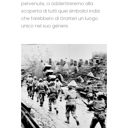
pervenute, ci addentreremo alla
scoperta di tutti quei simbolici indizi
che farebbero di Gratteri un luogo
unico nel suo genere.