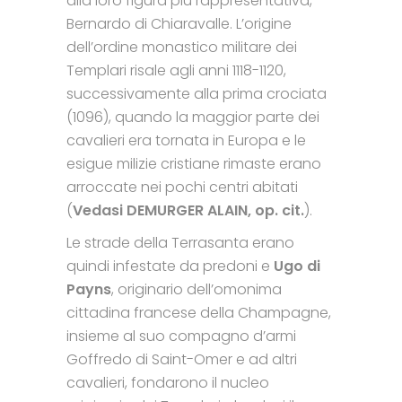
alla loro figura più rappresentativa,
Bernardo di Chiaravalle. L’origine
dell’ordine monastico militare dei
Templari risale agli anni 1118-1120,
successivamente alla prima crociata
(1096), quando la maggior parte dei
cavalieri era tornata in Europa e le
esigue milizie cristiane rimaste erano
arroccate nei pochi centri abitati
(
Vedasi DEMURGER ALAIN, op. cit.
).
Le strade della Terrasanta erano
quindi infestate da predoni e
Ugo di
Payns
, originario dell’omonima
cittadina francese della Champagne,
insieme al suo compagno d’armi
Goffredo di Saint-Omer e ad altri
cavalieri, fondarono il nucleo