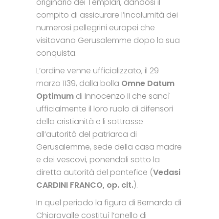
originario dei Templari, dandosi il
compito di assicurare l’incolumità dei
numerosi pellegrini europei che
visitavano Gerusalemme dopo la sua
conquista.
L’ordine venne ufficializzato, il 29
marzo 1139, dalla bolla
Omne Datum
Optimum
di Innocenzo II che sancì
ufficialmente il loro ruolo di difensori
della cristianità e li sottrasse
all’autorità del patriarca di
Gerusalemme, sede della casa madre
e dei vescovi, ponendoli sotto la
diretta autorità del pontefice (
Vedasi
CARDINI FRANCO, op. cit.
).
In quel periodo la figura di Bernardo di
Chiaravalle costituì l’anello di