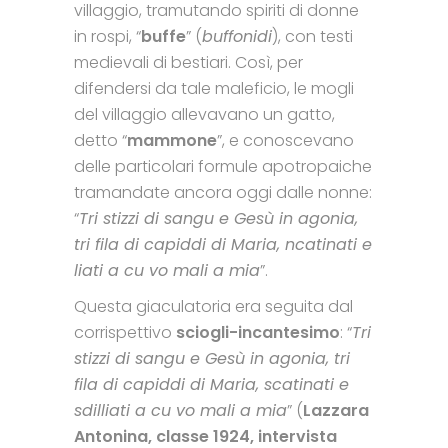
villaggio, tramutando spiriti di donne
in rospi, “
buffe
” (
buffonidi
), con testi
medievali di bestiari. Così, per
difendersi da tale maleficio, le mogli
del villaggio allevavano un gatto,
detto “
mammone
”, e conoscevano
delle particolari formule apotropaiche
tramandate ancora oggi dalle nonne:
“
Tri stizzi di sangu e Gesù in agonia,
tri fila di capiddi di Maria, ncatinati e
liati a cu vo mali a mia
”.
Questa giaculatoria era seguita dal
corrispettivo
sciogli-incantesimo
: “
Tri
stizzi di sangu e Gesù in agonia, tri
fila di capiddi di Maria, scatinati e
sdilliati a cu vo mali a mia
” (
Lazzara
Antonina, classe 1924, intervista