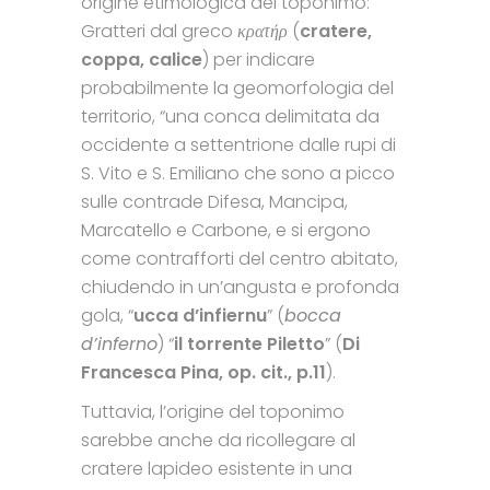
origine etimologica del toponimo:
Gratteri dal greco
κρατήρ
(
cratere,
coppa, calice
) per indicare
probabilmente la geomorfologia del
territorio, “una conca delimitata da
occidente a settentrione dalle rupi di
S. Vito e S. Emiliano che sono a picco
sulle contrade Difesa, Mancipa,
Marcatello e Carbone, e si ergono
come contrafforti del centro abitato,
chiudendo in un’angusta e profonda
gola, “
ucca d’infiernu
” (
bocca
d’inferno
) “
il torrente Piletto
” (
Di
Francesca Pina, op. cit., p.11
).
Tuttavia, l’origine del toponimo
sarebbe anche da ricollegare al
cratere lapideo esistente in una