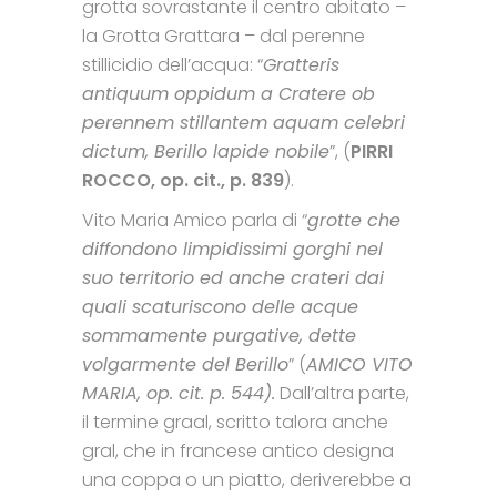
grotta sovrastante il centro abitato –
la Grotta Grattara – dal perenne
stillicidio dell’acqua: “
Gratteris
antiquum oppidum a Cratere ob
perennem stillantem aquam celebri
dictum, Berillo lapide nobile
”, (
PIRRI
ROCCO, op. cit., p. 839
).
Vito Maria Amico parla di “
grotte che
diffondono limpidissimi gorghi nel
suo territorio ed anche crateri dai
quali scaturiscono delle acque
sommamente purgative, dette
volgarmente del Berillo
” (
AMICO VITO
MARIA, op. cit. p. 544).
Dall’altra parte,
il termine graal, scritto talora anche
gral, che in francese antico designa
una coppa o un piatto, deriverebbe a