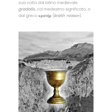
sua volta dal latino medievale
gradalis
, col medesimo significato, o
dal greco
κρατήρ
(
kratḗr «vaso»
).