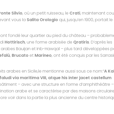
onte Silvio
, où un petit ruisseau, le
Crati
, maintenant cou
Devant vous la
Salita Orologio
qui, jusqu’en 1900, portait l
 et ont fondé leur quartier au pied du château – probablem
 di
Hottirisch
, une forme arabisée de
Qratiris
. D’après les
s arabes Bauijan et Inb-Hawqal – plus tard développées p
efalù
,
Brucato
et
Marineo
, ont été conquis par les Sarras
oits arabes en Sicile,le mentionne aussi sous ce nom:“
A Ka
aludi via maritima VIII, atque his inter jacet castellum
u bâtiment – avec une structure en forme d’amphithéâtre –
nation arabe et se caractérise par des maisons circulair
ore voir dans la partie la plus ancienne du centre historiq