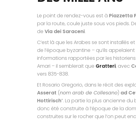
Le point de rendez-vous est à
Piazzetta P
par la route, coule juste sous vos pieds. 
de
Via dei Saraceni
.
C’est là que les Arabes se sont installés
de l’époque byzantine – qu’ils appelaient
informations rapportées par les historien
Amari – il semblerait que
Gratteri
, avec
C
vers 835-838.
Et Rosario Gregorio, dans le récit des expl
Asserat
(
nom arab de Collesano
)
ad Cef
Hottirisch
”. La partie la plus ancienne d
donc été construite à l’époque de la domi
construites sur le rocher que l’on peut enc