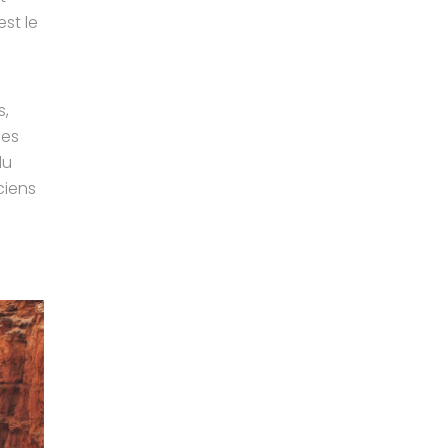
est le
s,
nes
du
ciens