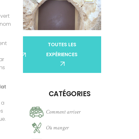
vert
e nom
ent
TOUTES LES
EXPÉRIENCES
ar
ins
lat
CATÉGORIES
 a
es
Comment arriver
ue.
Où manger