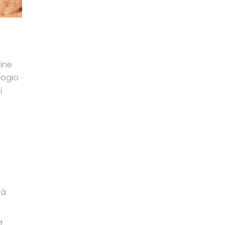
gine
logio
i
 à
t