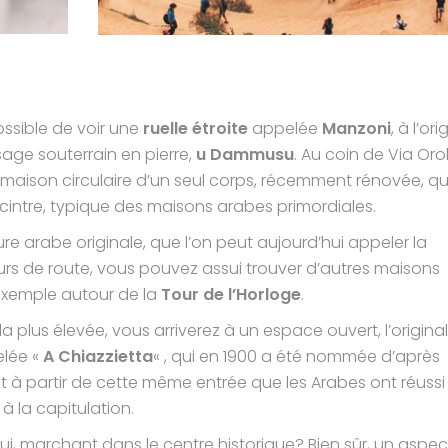
ossible de voir une
ruelle étroite
appelée
Manzoni
, à l’ori
sage souterrain en pierre,
u Dammusu
. Au coin de Via Oro
maison circulaire d’un seul corps, récemment rénovée, qu
 cintre, typique des maisons arabes primordiales.
ture arabe originale, que l’on peut aujourd’hui appeler la
ours de route, vous pouvez assui trouver d’autres maisons
 exemple autour de la
Tour de l’Horloge
.
la plus élevée, vous arriverez à un espace ouvert, l’original
lée «
A Chiazzietta
« , qui en 1900 a été nommée d’après
est à partir de cette même entrée que les Arabes ont réussi
à la capitulation.
hui, marchant dans le centre historique? Bien sûr, un aspec