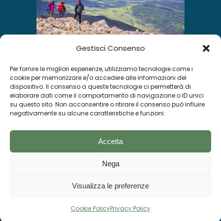
Gestisci Consenso
Per fornire le migliori esperienze, utilizziamo tecnologie come i
INSTAGRAM
cookie per memorizzare e/o accedere alle informazioni del
dispositivo. Il consenso a queste tecnologie ci permetterà di
elaborare dati come il comportamento di navigazione o ID unici
su questo sito. Non acconsentire o ritirare il consenso può influire
negativamente su alcune caratteristiche e funzioni.
Segui su Instagram
Accetta
Nega
Socials
Visualizza le preferenze
© Visitgratteri todos los derechos
reservados – DESIGNED BY
WEBVOX
Cookie Policy
Privacy Policy