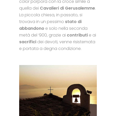
color porpora con la croce simile a
quella dei
Cavalieri di Gerusalemme
.
La piccola chiesa, in passato, si
trovava in un pessimo
stato di
abbandono
e solo nella seconda
metà del ‘900, grazie ai
contributi
e ai
sacrifici
dei devoti, venne risistemata
e portata a degna condizione.