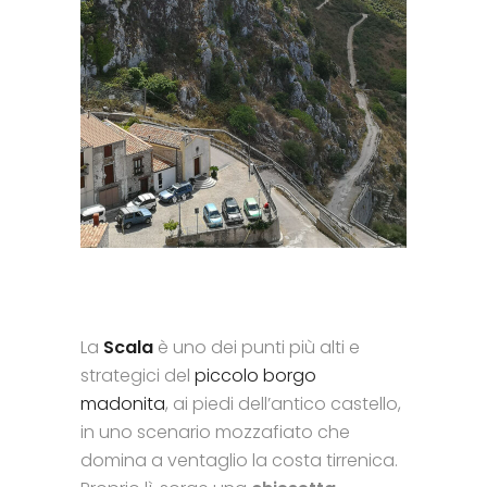
La
Scala
è uno dei punti più alti e
strategici del
piccolo borgo
madonita
, ai piedi dell’antico castello,
in uno scenario mozzafiato che
domina a ventaglio la costa tirrenica.