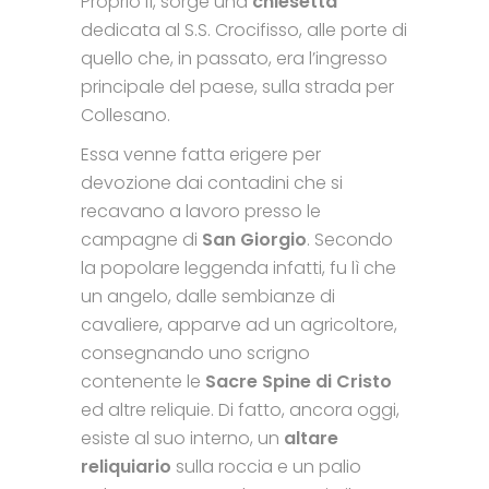
Proprio lì, sorge una
chiesetta
dedicata al S.S. Crocifisso, alle porte di
quello che, in passato, era l’ingresso
principale del paese, sulla strada per
Collesano.
Essa venne fatta erigere per
devozione dai contadini che si
recavano a lavoro presso le
campagne di
San Giorgio
. Secondo
la popolare leggenda infatti, fu lì che
un angelo, dalle sembianze di
cavaliere, apparve ad un agricoltore,
consegnando uno scrigno
contenente le
Sacre Spine di Cristo
ed altre reliquie. Di fatto, ancora oggi,
esiste al suo interno, un
altare
reliquiario
sulla roccia e un palio