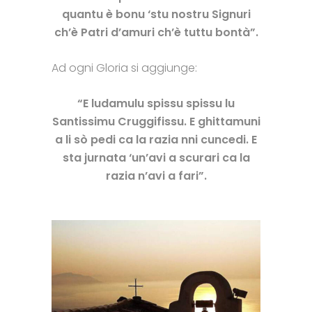
quantu è bonu ‘stu nostru Signuri
ch’è Patri d’amuri ch’è tuttu bontà”.
Ad ogni Gloria si aggiunge:
“E ludamulu spissu spissu lu
Santissimu Cruggifissu.
E ghittamuni
a li sò pedi ca la razia nni cuncedi.
E
sta jurnata ‘un’avi a scurari ca la
razia n’avi a fari”.