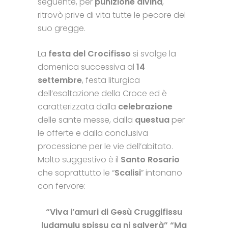
seguente, per
punizione divina
,
ritrovò prive di vita tutte le pecore del
suo gregge.
La
festa del Crocifisso
si svolge la
domenica successiva al
14
settembre
, festa liturgica
dell’esaltazione della Croce ed è
caratterizzata dalla
celebrazione
delle sante messe, dalla
questua
per
le offerte e dalla conclusiva
processione per le vie dell’abitato.
Molto suggestivo è il
Santo Rosario
che soprattutto le “
Scalisi
” intonano
con fervore:
“Viva l’amuri di Gesù Cruggifissu
ludamulu spissu ca ni salverà”
“Ma