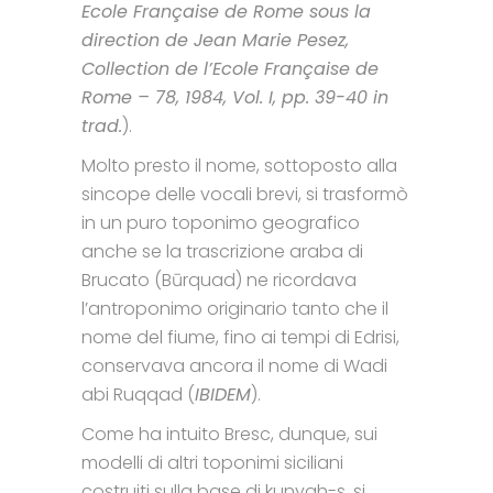
Ecole Française de Rome sous la
direction de Jean Marie Pesez,
Collection de l’Ecole Française de
Rome – 78, 1984, Vol. I, pp. 39-40 in
trad.
).
Molto presto il nome, sottoposto alla
sincope delle vocali brevi, si trasformò
in un puro toponimo geografico
anche se la trascrizione araba di
Brucato (Būrquad) ne ricordava
l’antroponimo originario tanto che il
nome del fiume, fino ai tempi di Edrisi,
conservava ancora il nome di Wadi
abi Ruqqad (
IBIDEM
).
Come ha intuito Bresc, dunque, sui
modelli di altri toponimi siciliani
costruiti sulla base di kunyah-s, si