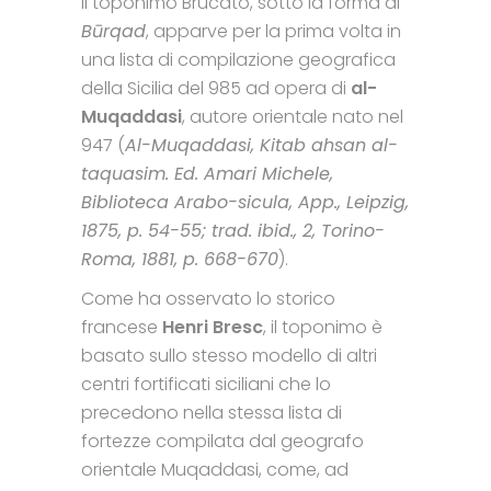
Il toponimo Brucato, sotto la forma di
Būrqad
, apparve per la prima volta in
una lista di compilazione geografica
della Sicilia del 985 ad opera di
al-
Muqaddasi
, autore orientale nato nel
947 (
Al-Muqaddasi, Kitab ahsan al-
taquasim. Ed. Amari Michele,
Biblioteca Arabo-sicula, App., Leipzig,
1875, p. 54-55; trad. ibid., 2, Torino-
Roma, 1881, p. 668-670
).
Come ha osservato lo storico
francese
Henri Bresc
, il toponimo è
basato sullo stesso modello di altri
centri fortificati siciliani che lo
precedono nella stessa lista di
fortezze compilata dal geografo
orientale Muqaddasi, come, ad