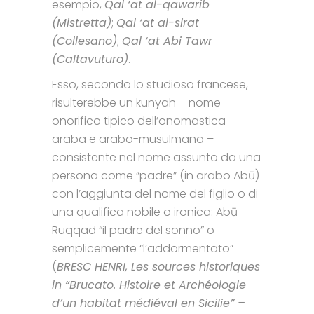
esempio,
Qal ‘at al-qawarib
(Mistretta)
;
Qal ‘at al-sirat
(Collesano)
;
Qal ‘at Abi Tawr
(Caltavuturo)
.
Esso, secondo lo studioso francese,
risulterebbe un kunyah – nome
onorifico tipico dell’onomastica
araba e arabo-musulmana –
consistente nel nome assunto da una
persona come “padre” (in arabo Abū)
con l’aggiunta del nome del figlio o di
una qualifica nobile o ironica: Abū
Ruqqad “il padre del sonno” o
semplicemente “l’addormentato”
(
BRESC HENRI, Les sources historiques
in “Brucato. Histoire et Archéologie
d’un habitat médiéval en Sicilie” –