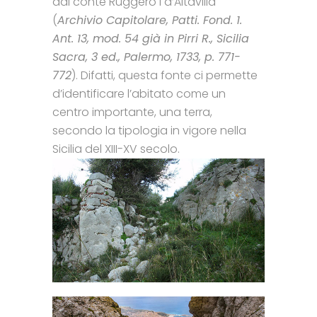
dal conte Ruggero I d’Altavilla
(
Archivio Capitolare, Patti. Fond. 1.
Ant. 13, mod. 54 già in Pirri R., Sicilia
Sacra, 3 ed., Palermo, 1733, p. 771-
772
). Difatti, questa fonte ci permette
d’identificare l’abitato come un
centro importante, una terra,
secondo la tipologia in vigore nella
Sicilia del XIII-XV secolo.