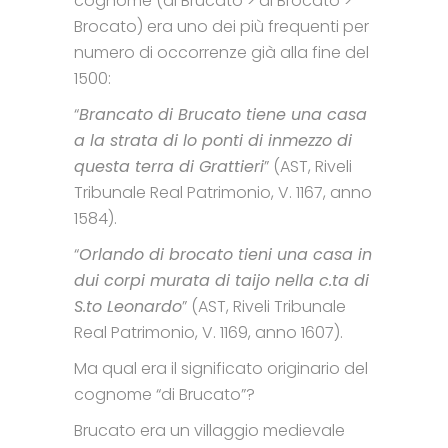
cognome (di Brucato > di Brocato >
Brocato) era uno dei più frequenti per
numero di occorrenze già alla fine del
1500:
“
Brancato di Brucato tiene una casa
a la strata di lo ponti di inmezzo di
questa terra di Grattieri
” (AST, Riveli
Tribunale Real Patrimonio, V. 1167, anno
1584).
“
Orlando di brocato tieni una casa in
dui corpi murata di taijo nella c.ta di
S.to Leonardo
” (AST, Riveli Tribunale
Real Patrimonio, V. 1169, anno 1607).
Ma qual era il significato originario del
cognome “di Brucato”?
Brucato era un villaggio medievale