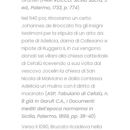
Gratteri (
PIRRI ROCCO, Sicilia Sacra, 3
ed., Palermo, 1733, p. 774
).
Nel 1140 poi, ritroviamo un certo
Johannes de Broccato fra gli insigni
testimoni per la stipula di un atto da
parte di Adelicia, dama di Collesano e
nipote di Ruggero II, in cui vengono
donati sei villani alla chiesa cattedrale
di Cefalù ricevendo a sua volta dal
vescovo Jocelin la chiesa di San
Nicola di Malvicino e dalla contessa
Adelicia un mulino con il diritto di
macinato (
ASP, Tabulario di Cefalù, n.
8 già in Garufi C.A., I Documenti
inediti dell’epoca normanna in
Sicilia, Palermo, 1899, pp. 38-40
).
Verso il 1090, Brucato ricadeva nella