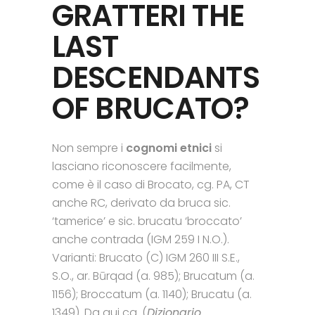
GRATTERI THE
LAST
DESCENDANTS
OF BRUCATO?
Non sempre i
cognomi etnici
si
lasciano riconoscere facilmente,
come è il caso di Brocato, cg. PA, CT
anche RC, derivato da bruca sic.
‘tamerice’ e sic. brucatu ‘broccato’
anche contrada (IGM 259 I N.O.).
Varianti: Brucato (C) IGM 260 III S.E.,
S.O., ar. Būrqad (a. 985); Brucatum (a.
1156); Broccatum (a. 1140); Brucatu (a.
1349). Da qui cg. (
Dizionario