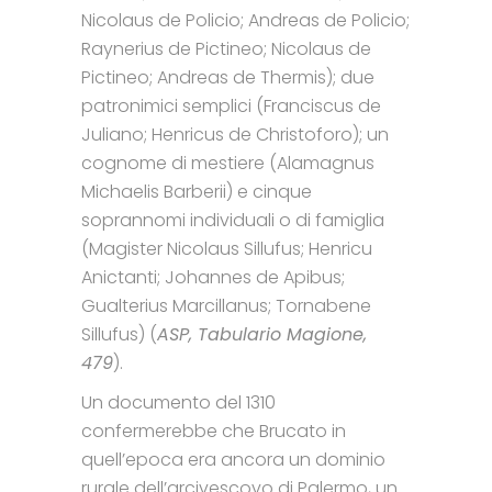
Nicolaus de Policio; Andreas de Policio;
Raynerius de Pictineo; Nicolaus de
Pictineo; Andreas de Thermis); due
patronimici semplici (Franciscus de
Juliano; Henricus de Christoforo); un
cognome di mestiere (Alamagnus
Michaelis Barberii) e cinque
soprannomi individuali o di famiglia
(Magister Nicolaus Sillufus; Henricu
Anictanti; Johannes de Apibus;
Gualterius Marcillanus; Tornabene
Sillufus) (
ASP, Tabulario Magione,
479
).
Un documento del 1310
confermerebbe che Brucato in
quell’epoca era ancora un dominio
rurale dell’arcivescovo di Palermo, un