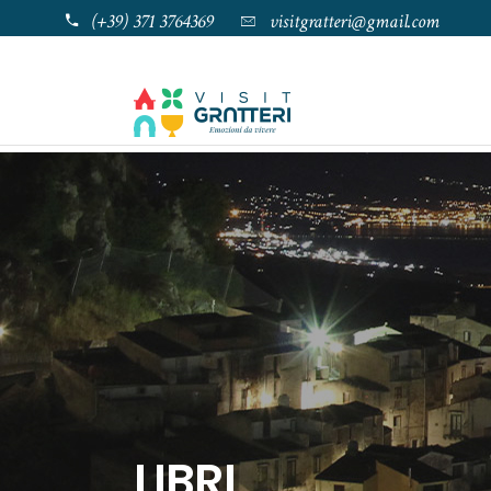
(+39) 371 3764369
visitgratteri@gmail.com
LIBRI