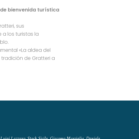
 de bienvenida turística
atteri, sus
a los turistas la
blo.
cumental «La aldea del
a tradición de Gratteri a
Luigi Lazzaro, Stock Sicily, Giacomo Marsiglia, Daniele