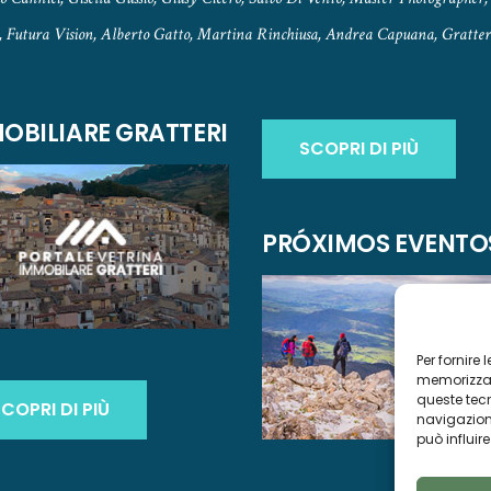
, Futura Vision, Alberto Gatto, Martina Rinchiusa, Andrea Capuana, Gratteri
OBILIARE GRATTERI
SCOPRI DI PIÙ
PRÓXIMOS EVENTO
Per fornire
memorizzare
queste tec
COPRI DI PIÙ
navigazione
può influir