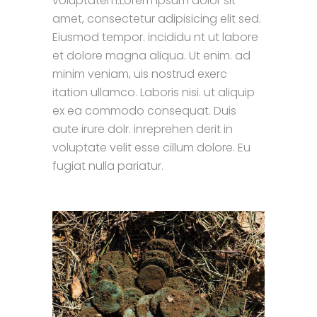
voluptatem.Lorem ipsum dolor sit
amet, consectetur adipisicing elit sed.
Eiusmod tempor. incididu nt ut labore
et dolore magna aliqua. Ut enim. ad
minim veniam, uis nostrud exerc
itation ullamco. Laboris nisi. ut aliquip
ex ea commodo consequat. Duis
aute irure dolr. inreprehen derit in
voluptate velit esse cillum dolore. Eu
fugiat nulla pariatur.