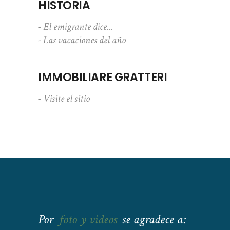
HISTORIA
- El emigrante dice...
- Las vacaciones del año
IMMOBILIARE GRATTERI
- Visite el sitio
Por
foto y videos
se agradece a: