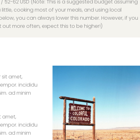
 / 52-62 USD (Note: This is a suggested budget assuming
a little, cooking most of your meals, and using local
 below, you can always lower this number. However, if you
out more often, expect this to be higher!)
 sit amet,
tempor. incididu
nim. ad minim
t amet,
tempor. incididu
nim. ad minim