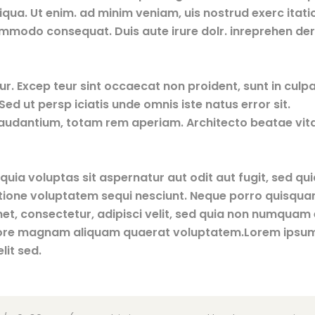
iqua. Ut enim. ad minim veniam, uis nostrud exerc itati
commodo consequat. Duis aute irure dolr. inreprehen deri
tur. Excep teur sint occaecat non proident, sunt in culpa
ed ut persp iciatis unde omnis iste natus error sit.
udantium, totam rem aperiam. Architecto beatae vit
ia voluptas sit aspernatur aut odit aut fugit, sed qui
tione voluptatem sequi nesciunt. Neque porro quisqu
met, consectetur, adipisci velit, sed quia non numquam 
olore magnam aliquam quaerat voluptatem.Lorem ipsu
lit sed.