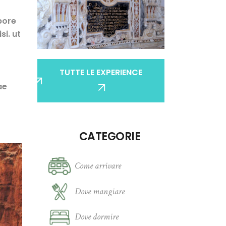
bore
si. ut
TUTTE LE EXPERIENCE
ae
CATEGORIE
Come arrivare
Dove mangiare
Dove dormire