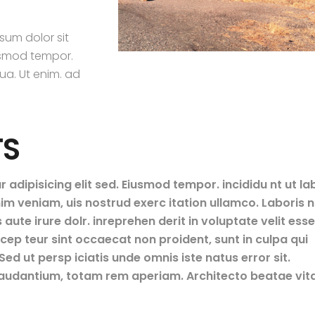
sum dolor sit
iusmod tempor.
ua. Ut enim. ad
TS
adipisicing elit sed. Eiusmod tempor. incididu nt ut la
m veniam, uis nostrud exerc itation ullamco. Laboris ni
te irure dolr. inreprehen derit in voluptate velit esse
Excep teur sint occaecat non proident, sunt in culpa qui
ed ut persp iciatis unde omnis iste natus error sit.
udantium, totam rem aperiam. Architecto beatae vit