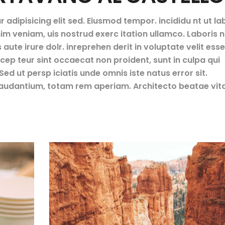
adipisicing elit sed. Eiusmod tempor. incididu nt ut la
m veniam, uis nostrud exerc itation ullamco. Laboris ni
te irure dolr. inreprehen derit in voluptate velit esse
Excep teur sint occaecat non proident, sunt in culpa qui
ed ut persp iciatis unde omnis iste natus error sit.
udantium, totam rem aperiam. Architecto beatae vit