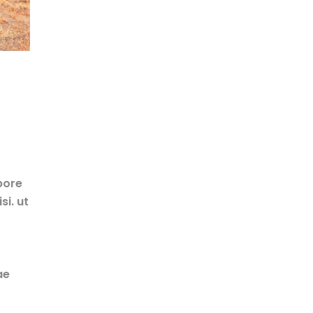
bore
si. ut
ae