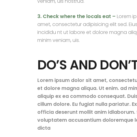
veniam, uis nostrud.
3. Check where the locals eat –
Lorem ip
amet, consectetur adipisicing elit sed. E
incididu nt ut labore et dolore magna aliq
minim veniam, uis.
DO’S AND DON’
Lorem ipsum dolor sit amet, consectetur 
et dolore magna aliqua. Ut enim. ad mini
aliquip ex ea commodo consequat. Duis au
cillum dolore. Eu fugiat nulla pariatur. 
officia deserunt mollit anim idlaborum. S
voluptatem accusantium doloremque la
dicta