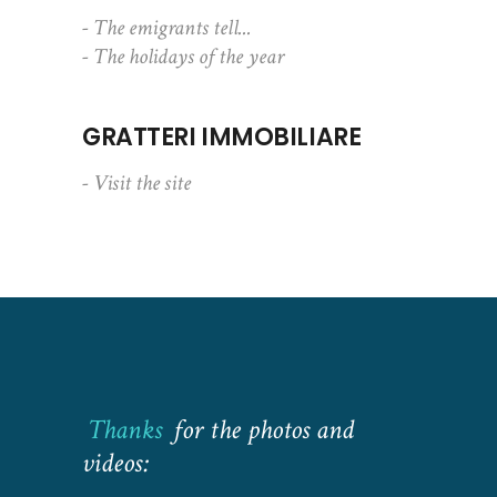
- The emigrants tell...
- The holidays of the year
GRATTERI IMMOBILIARE
- Visit the site
Thanks
for the photos and
videos: