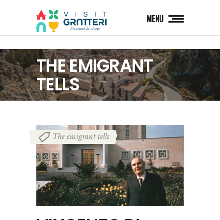
MENU
THE EMIGRANT
TELLS
The emigrant tells