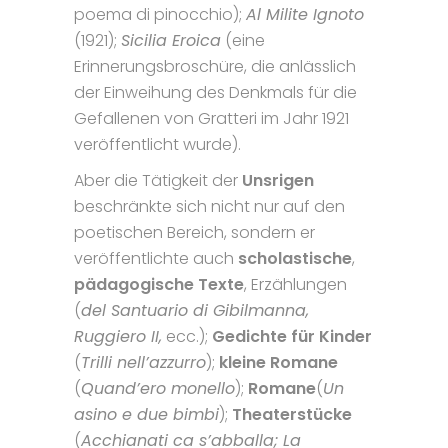
poema di pinocchio);
Al Milite Ignoto
(1921);
Sicilia Eroica
(eine
Erinnerungsbroschüre, die anlässlich
der Einweihung des Denkmals für die
Gefallenen von Gratteri im Jahr 1921
veröffentlicht wurde).
Aber die Tätigkeit der
Unsrigen
beschränkte sich nicht nur auf den
poetischen Bereich, sondern er
veröffentlichte auch
scholastische
,
pädagogische
Texte
, Erzählungen
(
del Santuario di Gibilmanna,
Ruggiero II,
ecc.);
Gedichte für Kinder
(
Trilli nell’azzurro
);
kleine Romane
(
Quand’ero monello
);
Romane
(
Un
asino e due bimbi
);
Theaterstücke
(
Acchianati ca s’abballa; La