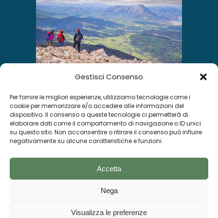
Gestisci Consenso
Per fornire le migliori esperienze, utilizziamo tecnologie come i
INSTAGRAM
cookie per memorizzare e/o accedere alle informazioni del
dispositivo. Il consenso a queste tecnologie ci permetterà di
elaborare dati come il comportamento di navigazione o ID unici
su questo sito. Non acconsentire o ritirare il consenso può influire
negativamente su alcune caratteristiche e funzioni.
Segui su Instagram
Accetta
Nega
Socials
Visualizza le preferenze